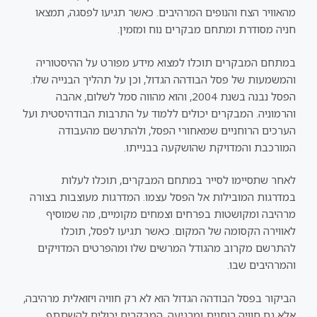
מהאוויר הצח והנופים המרהיבים. כאשר תגיעו לפסגה, תמצאו
חניה מסודרת ומתחם מבקרים נוח ומזמין.
במתחם המבקרים תוכלו למצוא מידע מפורט על ההיסטוריה
והמשמעות של פסל הבודהה הגדול, וכן על תהליך הבנייה שלו.
הפסל נבנה בשנת 2004, והוא מהווה סמל לשלום, אהבה
והרמוניה. המבקרים יכולים ללמוד על התרבות הבודהיסטית ועל
הערכים הרוחניים שמאחורי הפסל, ולהתרשם מהעבודה
המורכבת והמדויקת שהושקעה בבנייתו.
לאחר שתסיימו לסייר במתחם המבקרים, תוכלו לעלות
במדרגות המובילות אל הפסל עצמו. המדרגות מעוצבות בצורה
מרהיבה ומקושטות בפרחים וצמחים מקומיים, מה שמוסיף
לאווירה הקסומה של המקום. כאשר תגיעו לפסל, תוכלו
להתרשם מקרוב מהגודל המרשים שלו ומהפרטים המדויקים
והמרהיבים שבו.
הביקור בפסל הבודהה הגדול הוא לא רק חוויה ויזואלית מרהיבה,
אלא גם חוויה רוחנית ומרגיעה. המבקרים יכולים להשתתף