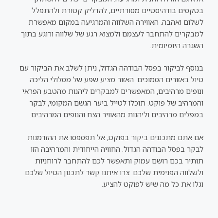
בטקסים בודהיסטיים מסורתיים, להדליק קטורת ולהתפלל
לשלום ואהבה. האווירה השלווה והמרגיעה במקום מאפשרת
למבקרים להתחבר לעצמם ולמצוא רגע של שלווה ורוגע בתוך
השגרה היומיומית.
בנוסף לביקור בפסל הבודהה הגדול, ניתן לשלב את הביקור עם
טיול באזורים הסמוכים. האזור מציע שפע של מסלולי הליכה
ונופים מרהיבים, המאפשרים למבקרים ליהנות מהטבע הפראי
והמרהיב של פוקט. תוכלו לטייל ביער הגשם המקומי, לבקר
במפלים מרהיבים וליהנות מהאוויר הצח והנופים המרהיבים.
אם אתם מתכננים ביקור בפוקט, אל תפספסו את ההזדמנות
לבקר בפסל הבודהה הגדול. החוויה הייחודית והמרהיבה הזו
תותיר בכם רושם עמוק ותאפשר לכם להתחבר לרוחניות
ולשלווה הפנימית שלכם. צרו איתנו קשר לתכנון הטיול שלכם
וגלו את כל מה שיש לפוקט להציע.