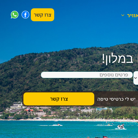
צרו קשר
וויר
3 ימים בפוקט
במלון!
שבוע בגן עדן
יש לי כרטיסי טיסה