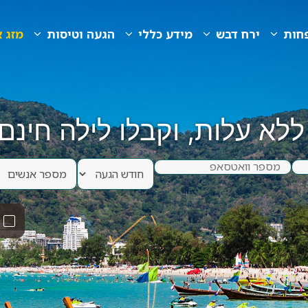
חות
ירח דבש
מידע כללי
הגעה וטיסות
מזג א
שווקי לילה
לא עלות, וקבלו לילה חינם 
מרכזי הקניות