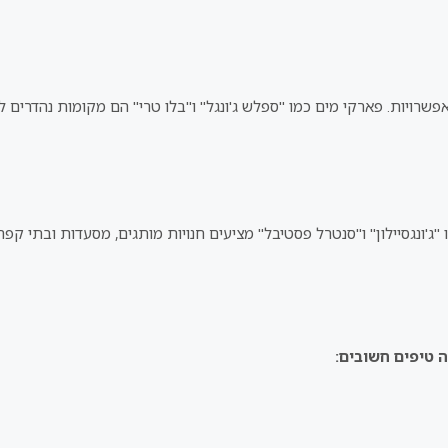
שרויות. פארקי מים כמו "ספלש ג'ונגל" ו"בלו טרי" הם מקומות נהדרים ל
מו "ג'ונגסיילון" ו"סנטרל פסטיבל" מציעים חנויות מותגים, מסעדות ובתי ק
ה טיפים חשובים: