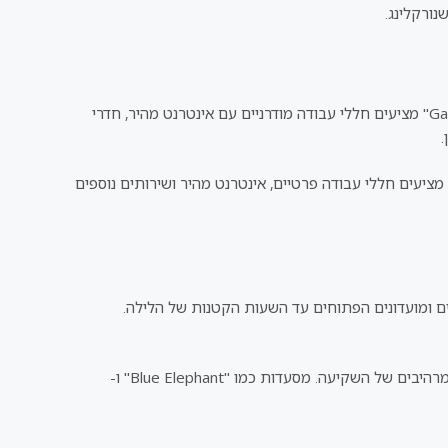
נורקלינג.
פוקט מציעה מגוון רחב של מרכזי עבודה משותפים ובתי קפה המתאימים לעבודה מרחוק. מרכזי עבודה כמו "HUBBA" ו-"Garage Society" מציעים חללי עבודה מודרניים עם אינטרנט מהיר, חדרי
סף, ישנם מלונות ודירות רבות המציעים חללי עבודה נוחים ושירותים מותאמים לדיגיטל נוודים. מלונות כמו "The Slate" ו-"Keemala" מציעים חללי עבודה פרטיים, אינטרנט מהיר ושירותים נוספים
רים ומועדונים הפתוחים עד השעות הקטנות של הלילה.
למי שמחפש בילוי רגוע יותר, ישנם ברים על החוף כמו "Catch Beach Club" ו-"Xana Beach Club" המציעים קוקטיילים טעימים ונופים מרהיבים של השקיעה. מסעדות כמו "Blue Elephant" ו-