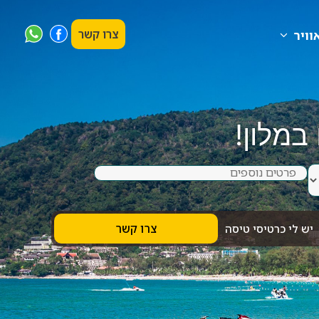
צרו קשר
וויר
3 ימים בפוקט
במלון!
שבוע בגן עדן
יש לי כרטיסי טיסה