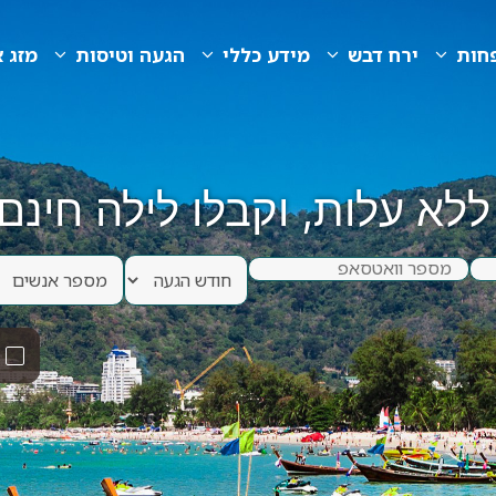
חות
ירח דבש
מידע כללי
הגעה וטיסות
מזג א
שווקי לילה
לא עלות, וקבלו לילה חינם 
מרכזי הקניות