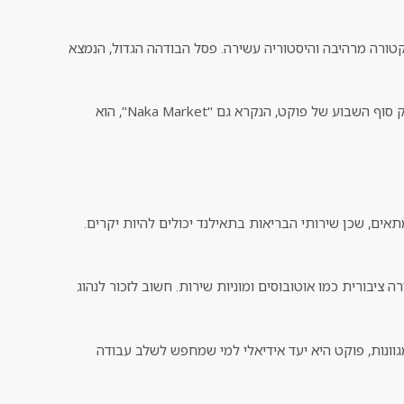
טורה מרהיבה והיסטוריה עשירה. פסל הבודהה הגדול, הנמצא
שוק הלילה של פוקט הוא מקום נהדר לחוות את התרבות המקומית, עם דוכנים המציעים אוכל רחוב טעים, בגדים, תכשיטים ומזכרות. שוק סוף השבוע של פוקט, הנקרא גם "Naka Market", הוא
ם, שכן שירותי הבריאות בתאילנד יכולים להיות יקרים.
ציבורית כמו אוטובוסים ומוניות שירות. חשוב לזכור לנהוג
גוונות, פוקט היא יעד אידיאלי למי שמחפש לשלב עבודה