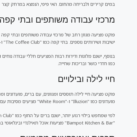
במים קרירים ולבריחה מהחום. האי פיפי, הנמצא במרחק קצר מפו
מרכזי עבודה משותפים ובתי קפה
ישיבות ושירותים נוספים. בתי קפה כמו "The Coffee Club" ו-"Gallery Cafe by Pinky" מציעים אווירה נעימה, אינטרנט מהיר וקפה מצוין.
כמו חדרי כושר ובריכות שחייה.
חיי לילה ובילויים
פוקט מציעה חיי לילה תוססים ומגוונים, עם ברים, מועדונים 
מועדונים כמו "Illuzion" ו-"White Room" מציעים מסיבות עם דיג'יים בינלאומיים ואווירה מחשמלת.
"Bampot Kitchen & Bar" מציעות אוכל תאילנדי ובינלאומי ברמה גבוהה, עם אווירה נעימה ושירות מצוין.