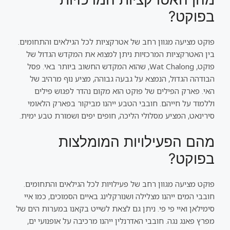
בפוקט?
פוקט מציעה מגוון רחב של אטרקציות לכל הגילאים והתחומים.
בין האטרקציות המרכזיות ניתן למצוא את המקדש הגדול של
פוקט, Wat Chalong, שהוא המקדש החשוב ביותר באי. פסל
הבודהה הגדול, הנמצא על גבעה גבוהה, מציע נוף מרהיב של
האי. פארק הפילים של פוקט הוא מקום נהדר לפגוש פילים
וללמוד על חייהם. חובבי הטבע ייהנו מביקור בפארק הלאומי
סירינאט, המציע מסלולי הליכה, חופים יפים ושמורת טבע ימית.
מהם הפעילויות המומלצות
בפוקט?
פוקט מציעה מגוון רחב של פעילויות לכל הגילאים והתחומים.
חובבי המים ייהנו מצלילה ושנורקלינג באיים הסמוכים, כמו איי
סימילאן ואיי פי פי. ניתן גם לצאת לשייט בקאנו במערות הים של
מפרץ פאנג נגה. חובבי האדרנלין ייהנו מרכיבה על אופנועי ים,