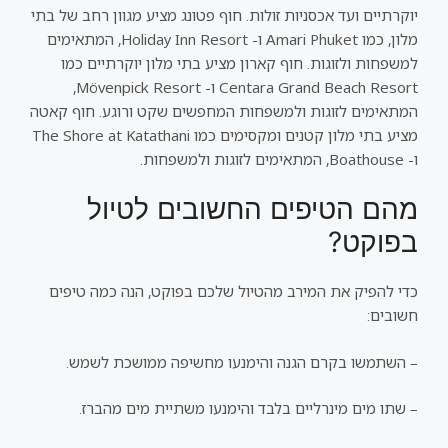
יוקרתיים ועד אכסניות זולות. חוף פטונג מציע מגוון רחב של בתי
מלון, כמו Amari Phuket ו- Holiday Inn Resort, המתאימים
למשפחות ולזוגות. חוף קארון מציע בתי מלון יוקרתיים כמו
Centara Grand Beach Resort ו- Mövenpick Resort,
המתאימים לזוגות ולמשפחות המחפשים שקט ורוגע. חוף קאטה
מציע בתי מלון קטנים ומקסימים כמו The Shore at Katathani
ו- Boathouse, המתאימים לזוגות ולמשפחות.
מהם הטיפים החשובים לטיול
בפוקט?
כדי להפיק את המירב מהטיול שלכם בפוקט, הנה כמה טיפים
חשובים:
– השתמשו בקרם הגנה והימנעו מחשיפה ממושכת לשמש.
– שתו מים מינרליים בלבד והימנעו משתיית מים מהברז.