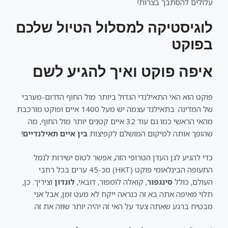
עלולים להסתבך בצרות!
לוגיסטיקה למסלול הטיול שלכם
בפוקט
איפה פוקט ואיך להגיע לשם
פוקט הוא האי התאילנדי הגדול ביותר מול החוף הדרום-מערבי
של המדינה. בתאילנד עצמה יש מעל 1400 איים ופוקט מורכבת
מהאי הראשי כמו גם עוד 32 איים קטנים יותר מול החוף, מה
שהופך אותה למיקום המושלם לקפיצות
בין איים תאילנדיים
!
כדי להגיע לגן העדן הטרופי הזה, אפשר לטוס ישירות לנמל
התעופה הבינלאומי פוקט (HKT) מכ-45 ערים בכל רחבי
העולם, כולל
סינגפור
, קואלה לומפור, דובאי,
לונדון
וציריך. כן,
תלוי מאיפה אתה בא זה כנראה ייקח לא מעט זמן, אבל אני
מבטיח ברגע שאתה צעד על האי זה יהיה יותר שווה את זה.