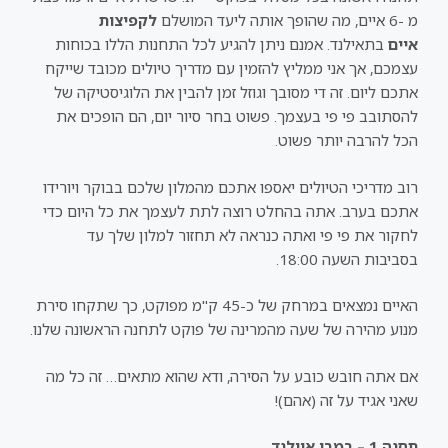
מ -6 איים, מה שהופך אותה ליעד המושלם
לקפיצות
איים
בתאילנד. אמנם ניתן להגיע לכל התחנות הללו בכוחות
עצמכם, אך אני ממליץ להזמין עם מדריך טיולים מכובד שייקח
אתכם ליום. זה די מסובך וגוזל זמן להבין את הלוגיסטיקה של
להסתובב פי פי בעצמך. פשוט בחר סיור יום, הם הופכים את
הכל להרבה יותר פשוט.
רוב מדריכי הטיולים יאספו אתכם מהמלון שלכם בבוקר ויורידו
אתכם בערב. אתה בהחלט רוצה לתת לעצמך את כל היום כדי
לחקור את פי פי ואתה כנראה לא תחזור למלון שלך עד
בסביבות השעה 18:00.
האיים נמצאים במרחק של כ-45 ק"מ מפוקט, כך שתקחו סירת
מנוע מהירה של שעה מהמרינה של פוקט לתחנה הראשונה שלנו.
אם אתה חובש כובע על הסירה, ודא שהוא מתאים… זה כל מה
שאני אגיד על זה (אהם)!
תחנה 1 – במבו איילנד