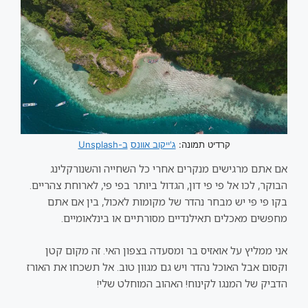
קרדיט תמונה:
ג'ייקוב אוונס
ב-Unsplash
אם אתם מרגישים מנקרים אחרי כל השחייה והשנורקלינג
הבוקר, לכו אל פי פי דון, הגדול ביותר בפי פי, לארוחת צהריים.
בקו פי פי יש מבחר נהדר של מקומות לאכול, בין אם אתם
מחפשים מאכלים תאילנדיים מסורתיים או בינלאומיים.
אני ממליץ על אואזיס בר ומסעדה בצפון האי. זה מקום קטן
וקסום אבל האוכל נהדר ויש גם מגוון טוב. אל תשכחו את האורז
הדביק של המנגו לקינוח! האהוב המוחלט שלי!