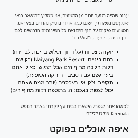
עבור שהייה רגועה יותר מן ההמונים, אני ממליץ להישאר בנאי
יאנג (שם נשארתי). ישנם כמה אתרי בוטיק נהדרים בנאי יאנג
המציעים מיקום על חוף הים ואת כל השירותים הדרושים לכם
כגון בריכה, מסעדה, Wi-Fi וכו '.
יוקרה
: צפחה (על החוף ושלוש בריכות לבחירה)
רמת ביניים
: Naiyang Park Resort (רק שתי
דקות הליכה מחוף הים אבל תרגישו כאילו אתם
ביער גשם עם הסביבה הירוקה השופעת)
תקציב
: צ'ק-אין באכסניה (יותר ממה שאתה
יכול לצפות באכסניה, בתוספת דקות מחוף הים)
למשהו אחר לגמרי, הישארו בבית עץ יוקרתי באתר הנופש
Keemala פוקט ללילה!
איפה אוכלים בפוקט