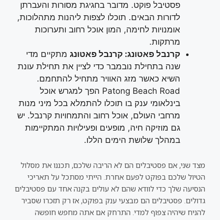
פסטיבל פוקט. מדובר בחגיגת מסורות והעברתן
לדורות הבאים. תוכלו לצפות ליהנות מתהלוכות,
אומנויות לחימה, המון אוכל רחוב ותערוכות
מרתקות.
קרנבל פאטונג: קרנבל פאטונג
מתקיים מדי
שנה בתחילת נובמבר כדי לציין את תחילת עונת
השיא כאשר מזג האוויר מתחיל להתחמם.
Patong Beach Road הפך למגרש אוכל
בינלאומי ענק בו תוכלו להתמלא בכל מיני מנות
מרחבי העולם, אוכל רחוב והתמחויות קרנבל. יש
גם מוזיקה חיה, מופעים ופעילויות המתקיימות
במהלך שלושת הימים הללו.
מצד שני, אם פסטיבלים הם לא הריבה שלכם, תכננו את מסלול
הטיול שלכם בפוקט לפעם אחרת. הייתי מסתכל על תאריכי
הנסיעה שלך כדי לוודא שהם לא עולים בקנה אחד עם פסטיבלים
גדולים. פסטיבלים הם מבצעי ענק בפוקט, אז רק תזכרו שסביר
להניח שיהיה צפוף למדי. התרחק אם אתה מחפש חופשה