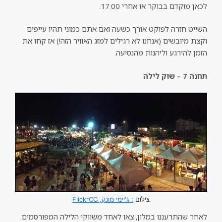
לכאן מוקדם בבוקר או אחרי 17:00.
השייט חזרה לפוקט אורך כשעה ואם אתם כמוני תהיו עייפים
וקצת מיובשים (אנחנו לא רגילים למזג האוויר הזה!) אז קחו את
הזמן להירגע וליהנות מהנסיעה.
תחנה 7 – שוק לילה
צילום
: ג'יימי מונק, FlickrCC
לאחר שהתרעננו במלון, צאו לאחד משווקי הלילה המפורסמים