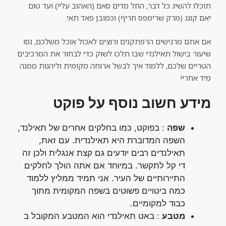
תוכלו להשיג כל דבר, החל מדים סאם (האהוב עלי!) ועד טום
יאם קונג (מרק שרימפס חריף) וכמובן פאד תאי.
אם אתם מרגישים הרפתקנים ורוצים לאכול אוכל משלכם, נסו
שיעור בישול תאילנדי שבו תלכו לשוק כדי לבחור את המרכיבים
הטריים שלכם, ללמוד איך לבשל ארוחה מקומית וליהנות ממנה
מיד אחרי!
מידע חשוב נוסף על פוקט
שפה
: בפוקט, כמו בחלקים אחרים של תאילנד,
השפה המדוברת היא תאילנדית. עם זאת,
תאילנדים רבים יודעים גם קצת אנגלית ולכן זה
די קל לתקשר. במיוחד אם אתה הולך לחלקים
התיירותיים של העיר. אני תמיד ממליץ ללמוד
כמה ביטויים פשוטים בשפה המקומית מתוך
כבוד למקומיים.
מטבע
: באט תאילנדי הוא המטבע המקובל ב