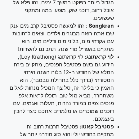
הגדול ביותר בפוקט במשך 7 ימים. זהו פלא של
אוכל רחוב, דוכני שוק, מופעי במה ומתקני
שעשועים.
Songkran
: זהו למעשה פסטיבל קרב מים ענק
שבו אתה רואה מבוגרים וילדים יוצאים לרחובות
עם אקדחי מים, בלוני מים ודליים מים. הוא
מתקיים באפריל מדי שנה. תתכוננו להשרות!
לוי קראתונג:
לוי קראתונג (Loy Krathong),
הידוע גם בשם פסטיבל הפנסים, מתקיים בירח
המלא של החודש ה-12 בלוח השנה הירחי
המסורתי (בדרך כלל בתחילת נובמבר). הוא
האמין כי בלילה זה, סל צף המכיל מנחות לאלים
משתחרר, מביא מזל טוב. תוכלו לראות אלפי
פנסים צפים במורד נהרות, תעלות ואגמים, עם
דוכנים שמוכרים או מלמדים אתכם כיצד להכין
בעצמכם.
פסטיבל קאטו:
פסטיבל תרבות רחוב זה
מתקיים בחודש יולי והוא סוג מודרני יותר של