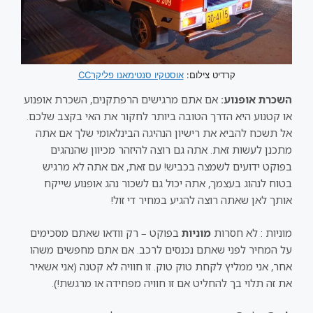
קרדיט צילום:
אוסטקיו סנטימאנו פליקרCC
השכרת אופנוע:
אם אתם מרגישים הרפתקנים, השכרת אופנוע
או קטנוע היא הדרך הטובה ביותר לחקור את האי בקצב שלכם.
אל תשכח להביא את רישיון הנהיגה הבינלאומי שלך אם אתה
מתכנן לעשות זאת. אתה גם רוצה להיזהר מכיוון שהנהגים
בפוקט ידועים לשמצה בכביש! עם זאת, אם אתה לא מרגיש
בטוח לנהוג בעצמך, אתה יכול גם לשכור נהג אופנוע שייקח
אותך לאן שאתה רוצה להגיע במחיר די זול!
מוניות : לא חסרות
מוניות
בפוקט – רק וודאו שאתם מסכימים
על המחיר לפני שאתם נכנסים לרכב. אם אתם מחפשים משהו
אחר, אני ממליץ לקחת טוק טוק. זו חוויה לא קטנה (אני אשאיר
את זה תלוי בך להחליט אם זו חוויה מפחידה או מרגשת!).