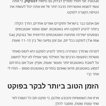
Passat: אני תמיד ממליץ לבדוק גם טיסות
לבנגקוק
, כי אתה
עשוי למצוא אפשרויות הרבה יותר זול ואז אתה יכול לעשות את
הטיסה הקצרה לפוקט.
אם אתם כבר בישראל וחוקרים אזורים אחרים, הדרך הקלה
ביותר להגיע לפוקט היא באוטובוס. ישנם מספר אוטובוסים
הנוסעים ישירות מתחנת האוטובוסים הדרומית של בנגקוק (Sai
Tai Mai) לפוקט בכל יום, עם זמן נסיעה של בין 11-13 שעות.
למרות שהדרך המהירה ביותר להגיע לפוקט היא לטוס מאחד
משדות התעופה הרבים של תאילנד (אני אפילו לא יכול לחשוב
על לשבת באוטובוס יותר מעשר שעות, אוף!). אבל אם בחרתם
לנסוע באוטובוס, וודאו שאתם בוחרים באוטובוס ממוזג – תודו לי
אחר כך!
הזמן הטוב ביותר לבקר בפוקט
ארזו את השמשיות והכובע שלכם, כי פוקט חם כל השנה! לאי
שתי עונות שונות, מוסבר להלן: