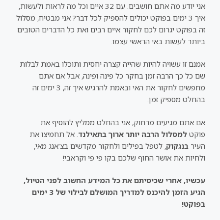
אני יודע מה אתם חושבים. עם 32 איים וכל מה לראות ולעשות,
איך 3 ימים בפוקט יכולים להספיק לכל דבר? אני מבטיח, מסלול
זה בפוקט יגרום לכם לחקור איים רבים ואת כל הדברים הטובים
ביותר לעשות באי הראשי עצמו.
אמנם זו עשויה להיות שהייה קצרה יחסית ותוכלו באמת לבלות
שם כל כך הרבה זמן בחקר כל פינה ופינה, אבל אם אתם
מחפשים לחקור את האי ובאמת להרגיש איך זה, 3 ימים זה
בהחלט מספיק זמן.
אם אתם מגיעים מרחוק, אני בהחלט ממליץ להוסיף את
פוקט
למסלול הרבה יותר ארוך בתאילנד
. אל תחמיצו את
העיר
בנגקוק
, לטפל בפילים ולחקור מקדשים בצ'אנג מאי,
ולחיות את אושר החוף שלכם בקו פי פי וקראבי!
עכשיו, אחרי שכיסיתם את כל המידע החשוב לפני הטיול,
הגיע הזמן להיכנס למדריך המושלם לבילוי של 3 ימים
בפוקט!