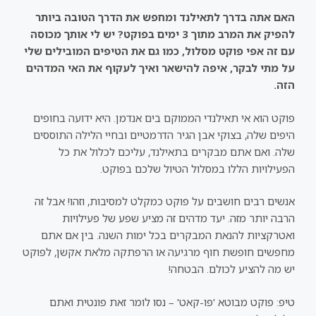
האם אתה בדרך לתאילנד ומחפש את הדרך הטובה ביותר
להפיק את המרב מתוך 3 ימים בפוקט? יש לי אותך מכוסה
עם זה אפי פוקט מסלול, כמו גם את הטיפים המובילים שלי
על מתי לבקר, איפה להישאר ואיך לעקוף את האי המדהים
הזה.
פוקט הוא אי תאילנדי הממוקם בים אנדמן. היא ידועה בחופים
היפים שלה, בצוקי אבן הגיר הדרמטיים ובחיי הלילה התוססים
שלה. ואם אתם מבקרים בתאילנד, עליכם לכלול את כל
הפעילויות הללו במסלול הטיול שלכם בפוקט.
אנשים רבים חושבים על פוקט כמקלט למסיבות, וזהו! אבל זה
הרבה יותר מזה. יעד מדהים זה מציע שפע של פעילויות
ואטרקציות להנאת המבקרים בכל ימות השנה. בין אם אתם
מחפשים חופשת חוף מרגיעה או הרפתקה מלאת אקשן, לפוקט
יש מה להציע לכולם. הבטחה!
טיפ: פוקט מבוטא 'פו-קאט' – נסו לומר זאת פונטית ואתם