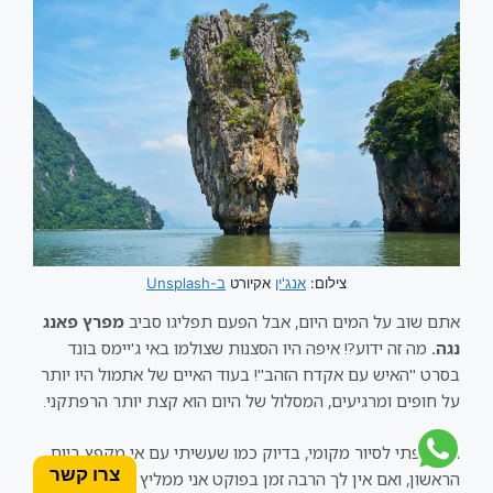
צילום:
אנג'ין
אקיורט
ב-Unsplash
אתם שוב על המים היום, אבל הפעם תפליגו סביב
מפרץ פאנג
נגה.
מה זה ידוע?! איפה היו הסצנות שצולמו באי ג'יימס בונד
בסרט "האיש עם אקדח הזהב"! בעוד האיים של אתמול היו יותר
על חופים ומרגיעים, המסלול של היום הוא קצת יותר הרפתקני.
הצטרפתי לסיור מקומי, בדיוק כמו שעשיתי עם אי מקפץ ביום
צרו קשר
הראשון, ואם אין לך הרבה זמן בפוקט אני ממליץ לעשות את