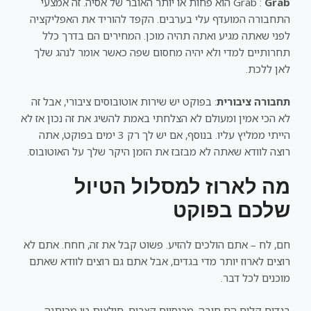
Grab
Grab :
הוא פחות או יותר האובר של אסיה. זה אמצעי
התחבורה המועדף עלי בערבים. הקפד להוריד את האפליקציה
לפני שאתה מגיע ואתה תהיה מוכן. המחירים הם בדרך כלל
תחרותיים למדי ולא יהיה מחסום שפה כאשר אומר לנהג שלך
לאן ללכת.
תחבורה ציבורית
: בפוקט יש שירות אוטובוסים ציבורי, אבל זה
לא הכי אמין ומעולם לא הצלחתי באמת להשיג את זה נכון אז לא
הייתי ממליץ עליו. בנוסף, אם יש לך רק 3 ימים בפוקט, אתה
רוצה לוודא שאתה לא מבזבז את הזמן היקר שלך על האוטובוס.
מה לארוז למסלול הטיול
שלכם בפוקט
חם, לח – אתם הולכים להזיע. פשוט קבל את זה, חחח. אתם לא
רוצים לארוז יותר מדי בגדים, אבל אתם גם רוצים לוודא שאתם
מוכנים לכל דבר.
בגדים קלים הם חובה. מכנסיים קצרים, חולצות טי מכותנה