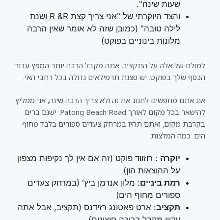
שעות שינה".
והצד היוקרתי של "אני צריך קצת R &R ושנת
לילה טובה" (כמובן שזה לא אומר שאין הרבה
מלונות בינוניים בפוקט)
למזלם של אלה על התקציב, אתה מקבל הרבה יותר המפץ עבור
הכסף שלך בפוקט. יש סצנת תרמילאים גדולה בכל רחבי האי.
אם אתם מחפשים לחגוג את זה ולא צריך הרבה שינה, אני ממליץ
להישאר בכל מקום לאורך Patong Beach Road. ישנם ברים
בקרבת מקום, ואתם תהיו במרחק צעדים ספורים בלבד מחוף
הים. כמה המלצות:
יוקרה
: רוזווד פוקט (זה אם אין לך נקיפות מצפון
על ההוצאות הון)
רמת ביניים
: מלון אנדמן ביץ' (במרחק צעדים
ספורים מחוף הים)
תקציב
: ארט פאטונג רזידנס (תקציב, אבל אתה
עדיין מקבל בריכה חיצונית)